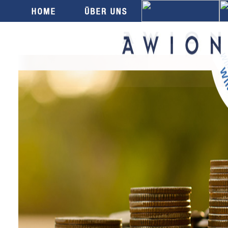
Sie befinden sich hier:
Home
/
Service
/
Klientenportal
Service
Klientenportal